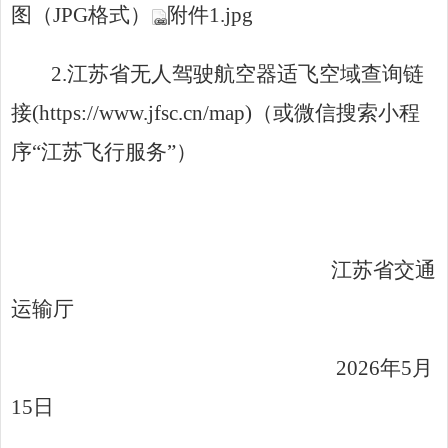
图（
JPG
格式）
附件1.jpg
2.
江苏省无人驾驶航空器适飞空域查询链
接(https://www.jfsc.cn/map)（或微信搜索小程
序
“
江苏飞行服务
”
）
江苏省交通
运输厅
2026
年
5
月
15
日