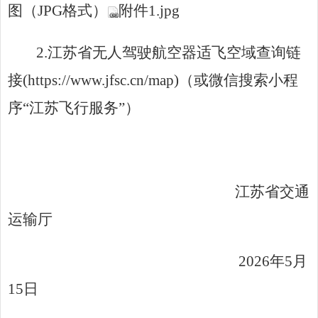
图（
JPG
格式）
附件1.jpg
2.
江苏省无人驾驶航空器适飞空域查询链
接(https://www.jfsc.cn/map)（或微信搜索小程
序
“
江苏飞行服务
”
）
江苏省交通
运输厅
2026
年
5
月
15
日