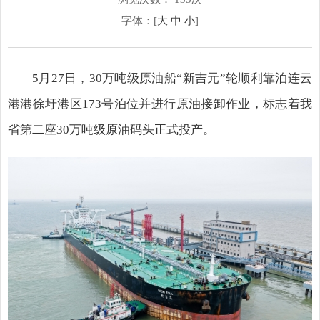
字体：[
大
中
小
]
5月27日，30万吨级原油船“新吉元”轮顺利靠泊连云
港港徐圩港区173号泊位并进行原油接卸作业，标志着我
省第二座30万吨级原油码头正式投产。